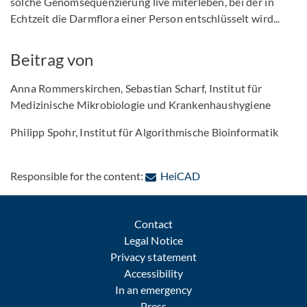
solche Genomsequenzierung live miterleben, bei der in
Echtzeit die Darmflora einer Person entschlüsselt wird...
Beitrag von
Anna Rommerskirchen, Sebastian Scharf, Institut für
Medizinische Mikrobiologie und Krankenhaushygiene
Philipp Spohr, Institut für Algorithmische Bioinformatik
: Contact by e-mail
Responsible for the content:
HeiCAD
Contact
Legal Notice
Privacy statement
Accessibility
In an emergency
Press