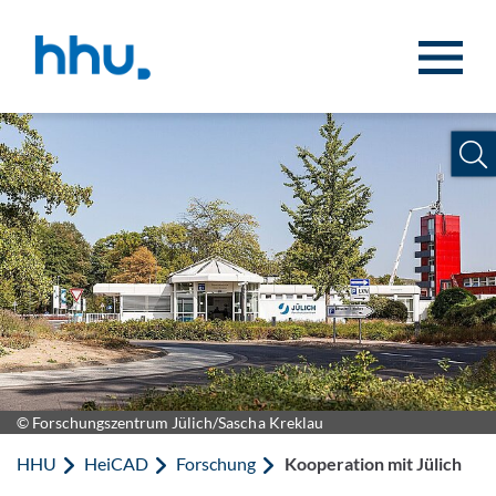
Zum Inhalt springen
Zur Suche springen
© Forschungszentrum Jülich/Sascha Kreklau
HHU
HeiCAD
Forschung
Kooperation mit Jülich