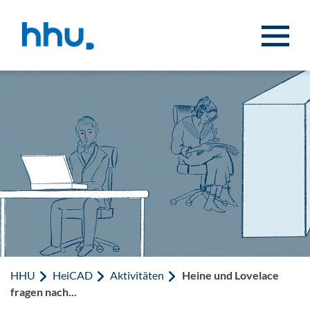
Zum Inhalt springen
Zur Suche springen
HHU
HeiCAD
Aktivitäten
Heine und Lovelace
fragen nach...