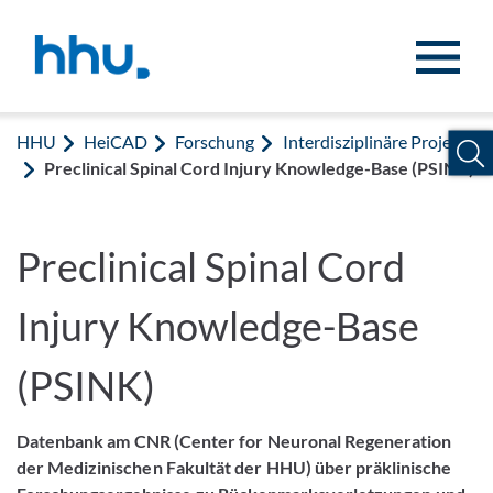
Zum Inhalt springen
Zur Suche springen
HHU
HeiCAD
Forschung
Interdisziplinäre Projekte
Preclinical Spinal Cord Injury Knowledge-Base (PSINK)
Preclinical Spinal Cord
Injury Knowledge-Base
(PSINK)
Datenbank am CNR (Center for Neuronal Regeneration
der Medizinischen Fakultät der HHU) über präklinische