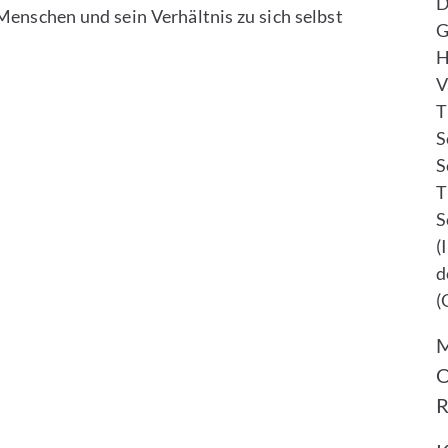
D
enschen und sein Verhältnis zu sich selbst
G
H
V
T
S
S
T
S
(
d
(
M
O
R