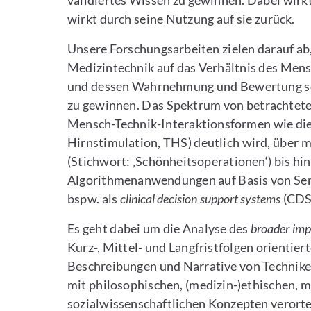
validiertes Wissen zu gewinnen. Dabei wirk
wirkt durch seine Nutzung auf sie zurück.
Unsere Forschungsarbeiten zielen darauf ab,
Medizintechnik auf das Verhältnis des Mensc
und dessen Wahrnehmung und Bewertung so
zu gewinnen. Das Spektrum von betrachtete
Mensch-Technik-Interaktionsformen wie die
Hirnstimulation, THS) deutlich wird, über
(Stichwort: ‚Schönheitsoperationen‘) bis hi
Algorithmenanwendungen auf Basis von Senso
bspw. als
clinical decision support systems
(CDSS
Es geht dabei um die Analyse des
broader imp
Kurz-, Mittel- und Langfristfolgen orientier
Beschreibungen und Narrative von Techniker
mit philosophischen, (medizin-)ethischen, 
sozialwissenschaftlichen Konzepten verortet