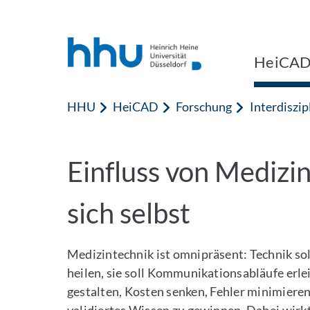
Zum Inhalt springen
Zur Suche springen
HeiCA
HHU
HeiCAD
Forschung
Interdiszip
Einfluss von Medizi
sich selbst
Medizintechnik ist omnipräsent: Technik sol
heilen, sie soll Kommunikationsabläufe erle
gestalten, Kosten senken, Fehler minimiere