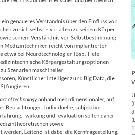
t die Technik auf den Menschen und der Mensch
 ein genaueres Verständnis über den Einfluss von
hen zu sich selbst – vor allem zu seinem Körper
wie seinem Verständnis von Selbstbestimmung –
n Medizintechniken reicht von implantierten
s etwa bei Neurotechnologien (Bsp. Tiefe
 medizintechnische Körpergestaltungsoptionen
n zu Szenarien maschineller
P
ren, Künstlicher Intelligenz und Big Data, die
W
) fungieren.
U
act of technology
anhand mehrdimensionaler, auf
(
ter Betrachtungen. Individuelle, subjektive
d
fahrung, -wirkung und -evaluation sollen daher
(
medizintheoretischen sowie
T
 werden. Leitend ist dabei die Kernfragestellung,