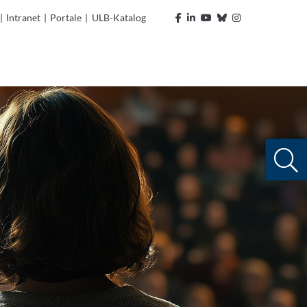
|
Intranet
|
Portale
|
ULB-Katalog